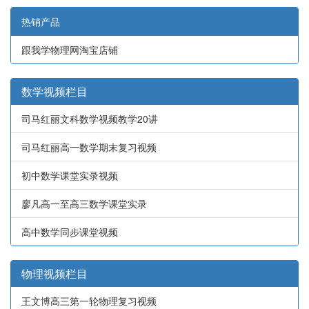
热销产品
跟我学物理网淘宝店铺
数学视频栏目
司马红丽文科数学视频教学20讲
司马红丽高一数学期末复习视频
初中数学课堂实录视频
廖凡高一至高三数学课堂实录
高中数学同步课堂视频
物理视频栏目
王文博高三第一轮物理复习视频