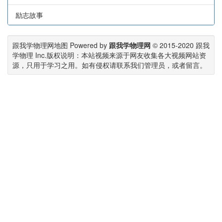
励志故事
跟我学物理网地图
Powered by
跟我学物理网
© 2015-2020
跟我
学物理
Inc.版权说明：本站视频来源于网友收集各大视频网站资
源，只用于学习之用。如有侵权请联系我们管理员，或者留言。