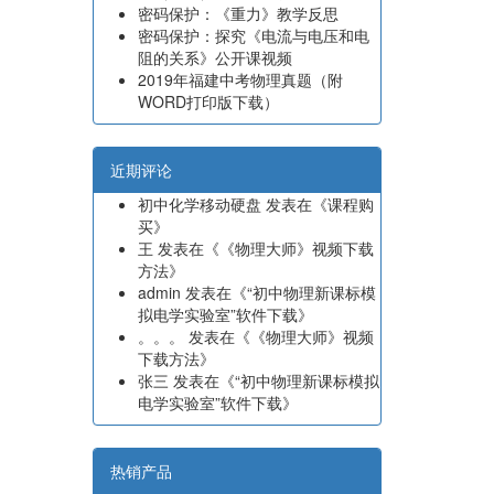
密码保护：《重力》教学反思
密码保护：探究《电流与电压和电
阻的关系》公开课视频
2019年福建中考物理真题（附
WORD打印版下载）
近期评论
初中化学移动硬盘
发表在《
课程购
买
》
王
发表在《
《物理大师》视频下载
方法
》
admin
发表在《
“初中物理新课标模
拟电学实验室”软件下载
》
。。。
发表在《
《物理大师》视频
下载方法
》
张三
发表在《
“初中物理新课标模拟
电学实验室”软件下载
》
热销产品