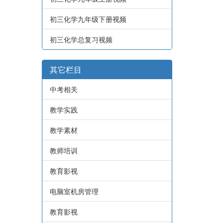
初三化学九年级下册视频
初三化学总复习视频
其它栏目
中考相关
教学实践
教学素材
教师培训
教育影视
电脑室机房管理
教育影视