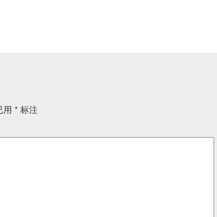
已用
*
标注