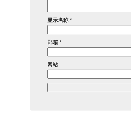
显示名称
*
邮箱
*
网站